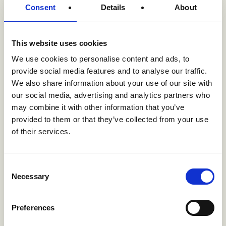
In einem gemeinsamen Termin präsentieren wir das
Consent
Details
About
Resultat des
. Dort hast du die Möglichkeit,
SUX Audits
direkt mit den Experten aus den jeweiligen Bereichen
zu sprechen und Rückfragen zu stellen.
This website uses cookies
We use cookies to personalise content and ads, to
provide social media features and to analyse our traffic.
Der
selbst ist ein Komplettprodukt. Du
SUX Audit
We also share information about your use of our site with
entscheidest im Anschluss, ob es bei der bloßen
our social media, advertising and analytics partners who
Analyse bleiben soll oder wir gemeinsam an der
may combine it with other information that you’ve
Umsetzung der Handlungsempfehlungen arbeiten
provided to them or that they’ve collected from your use
sollen. Gerne erstellen wir dir dazu ein individuelles
of their services.
Angebot. All diese Aufgaben können wir komplett im
acb.studio abbilden. Da sich das Team während des
Consent
Audits bereits intensiv mit deinem digitalen Produkt
Necessary
Selection
oder Service auseinandergesetzt hat, kann schnell die
Weiterarbeit erfolgen und das Projekt zeit- und
kosteneffizient umgesetzt werden.
Preferences