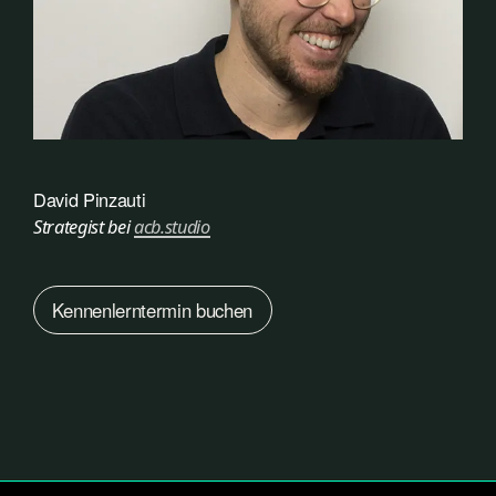
David Pinzauti
Strategist bei
acb.studio
Ken­nen­lern­ter­min buchen